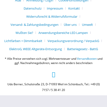
AGB
Anmeldung / Login
Cookie-Einstellungen
Datenschutz
Impressum
Kontakt
Widerrufsrecht & Widerrufsformular
Versand- & Zahlungsbedingungen
Über uns
Umwelt
Wußten Sie?
Anwendungsbereiche LED Lampen
Lichtfarben + Dimmbarkeit
Verpackungsverordnung / VerpackG
ElektroG, WEEE Altgeräte-Entsorgung
Batteriegesetz - BattG
* Alle Preise verstehen sich zzgl. Mehrwertsteuer und
Versandkosten
und
ggf. Nachnahmegebühren, wenn nicht anders beschrieben
Udo Berner, Schulstraße 23, D-71093 Weil im Schönbuch, Tel.: +49 (0)
7157 / 5 38 41 20