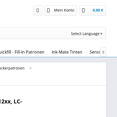
Mein Konto
0,00 €
Select Language
▼
kfill - Fill-In Patronen
Ink-Mate Tinten
Sensient Tint

ruckerpatronen
12xx, LC-