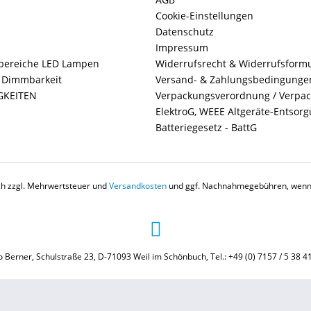
Cookie-Einstellungen
Datenschutz
Impressum
ereiche LED Lampen
Widerrufsrecht & Widerrufsform
+ Dimmbarkeit
Versand- & Zahlungsbedingunge
GKEITEN
Verpackungsverordnung / Verpa
ElektroG, WEEE Altgeräte-Entsor
Batteriegesetz - BattG
ich zzgl. Mehrwertsteuer und
Versandkosten
und ggf. Nachnahmegebühren, wenn 
 Berner, Schulstraße 23, D-71093 Weil im Schönbuch, Tel.: +49 (0) 7157 / 5 38 4