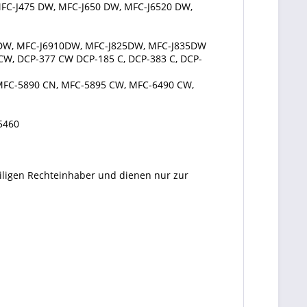
MFC-J475 DW, MFC-J650 DW, MFC-J6520 DW,
0DW, MFC-J6910DW, MFC-J825DW, MFC-J835DW
 CW, DCP-377 CW DCP-185 C, DCP-383 C, DCP-
 MFC-5890 CN, MFC-5895 CW, MFC-6490 CW,
5460
eiligen Rechteinhaber und dienen nur zur