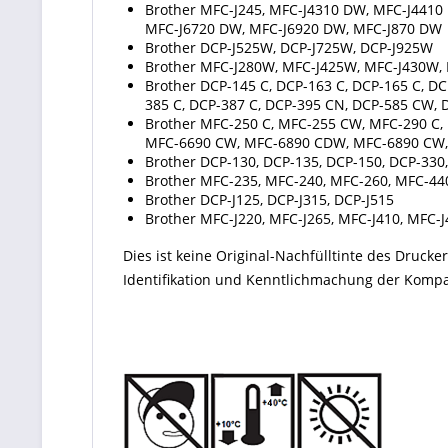
Brother MFC-J245, MFC-J4310 DW, MFC-J4410
MFC-J6720 DW, MFC-J6920 DW, MFC-J870 DW
Brother DCP-J525W, DCP-J725W, DCP-J925W
Brother MFC-J280W, MFC-J425W, MFC-J430W
Brother DCP-145 C, DCP-163 C, DCP-165 C, D
385 C, DCP-387 C, DCP-395 CN, DCP-585 CW, 
Brother MFC-250 C, MFC-255 CW, MFC-290 C
MFC-6690 CW, MFC-6890 CDW, MFC-6890 CW,
Brother DCP-130, DCP-135, DCP-150, DCP-330
Brother MFC-235, MFC-240, MFC-260, MFC-44
Brother DCP-J125, DCP-J315, DCP-J515
Brother MFC-J220, MFC-J265, MFC-J410, MFC-J
Dies ist keine Original-Nachfülltinte des Druc
Identifikation und Kenntlichmachung der Kompati