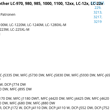
er LC-970, 980, 985, 1000, 1100, 12xx, LC-12x, LC-22x
 Patronen
100M, LC-1220M, LC-1240M, LC-1280XL-M
-223M, LC-225XL-M
M
C-J5335 DW, MFC-J5730 DW, MFC-J5830 DW, MFC-J5930 DW, MFC-J6
W
DW, DCP-J774 DW
90 DW, MFC-J895 DW
1170 DW, MFC-J1180 DWT, MFC-J4420 DW, MFC-J4425 DW, MFC-J4620
0 DW, MFC-J680 DW, MFC-J880 DW
R, DCP-J172 W, DCP-J4110 DW, DCP-J4110 W, DCP-J552 DW, DCP-J75