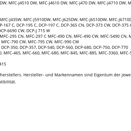
 DW, MFC-J4510 DW, MFC-J4610 DW, MFC-J470 DW, MFC-J4710 DW, 
, MFC-J435W, MFC-J5910DW, MFC-J625DW, MFC-J6510DW, MFC-J671
CP-167 C, DCP-195 C, DCP-197 C, DCP-365 CN, DCP-373 CW, DCP-375
DCP-6690 CW, DCP-J 715 W
, MFC-295 CN, MFC-297 C MFC-490 CN, MFC-490 CW, MFC-5490 CN,
 MFC-790 CW, MFC-795 CW, MFC-990 CW
, DCP-350, DCP-357, DCP-540, DCP-560, DCP-680, DCP-750, DCP-770
0, MFC-465, MFC-660, MFC-680, MFC-845, MFC-885, MFC-3360, MFC-
415
kerherstellers. Hersteller- und Markennamen sind Eigentum der jew
bilität.