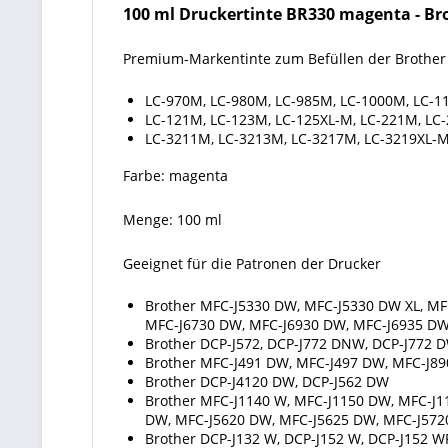
100 ml Druckertinte BR330 magenta - Broth
Premium-Markentinte zum Befüllen der Brother
LC-970M, LC-980M, LC-985M, LC-1000M, LC-1
LC-121M, LC-123M, LC-125XL-M, LC-221M, LC
LC-3211M, LC-3213M, LC-3217M, LC-3219XL-
Farbe: magenta
Menge: 100 ml
Geeignet für die Patronen der Drucker
Brother MFC-J5330 DW, MFC-J5330 DW XL, MF
MFC-J6730 DW, MFC-J6930 DW, MFC-J6935 D
Brother DCP-J572, DCP-J772 DNW, DCP-J772 
Brother MFC-J491 DW, MFC-J497 DW, MFC-J8
Brother DCP-J4120 DW, DCP-J562 DW
Brother MFC-J1140 W, MFC-J1150 DW, MFC-J
DW, MFC-J5620 DW, MFC-J5625 DW, MFC-J572
Brother DCP-J132 W, DCP-J152 W, DCP-J152 W