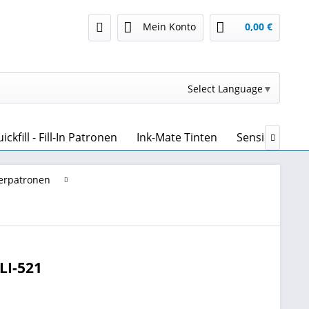
Mein Konto
0,00 €
Select Language
▼
kfill - Fill-In Patronen
Ink-Mate Tinten
Sensient Tint

kerpatronen
LI-521