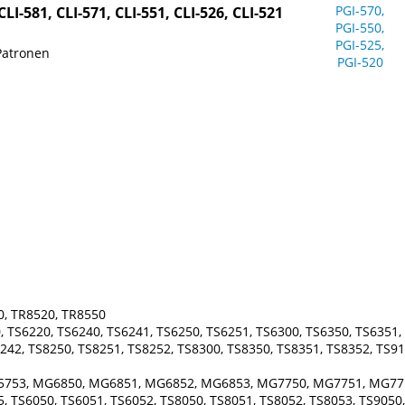
I-581, CLI-571, CLI-551, CLI-526, CLI-521
Patronen
0, TR8520, TR8550
 TS6220, TS6240, TS6241, TS6250, TS6251, TS6300, TS6350, TS6351, 
242, TS8250, TS8251, TS8252, TS8300, TS8350, TS8351, TS8352, TS91
5753, MG6850, MG6851, MG6852, MG6853, MG7750, MG7751, MG77
 TS6050, TS6051, TS6052, TS8050, TS8051, TS8052, TS8053, TS9050