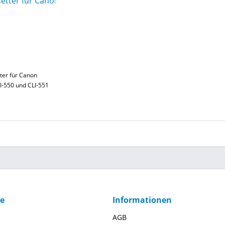
ter für Canon
I-550 und CLI-551
ce
Informationen
AGB