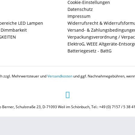
Cookie-Einstellungen
Datenschutz
Impressum
ereiche LED Lampen
Widerrufsrecht & Widerrufsform
+ Dimmbarkeit
Versand- & Zahlungsbedingunge
GKEITEN
Verpackungsverordnung / Verpa
ElektroG, WEEE Altgeräte-Entsor
Batteriegesetz - BattG
ich zzgl. Mehrwertsteuer und
Versandkosten
und ggf. Nachnahmegebühren, wenn 
 Berner, Schulstraße 23, D-71093 Weil im Schönbuch, Tel.: +49 (0) 7157 / 5 38 4