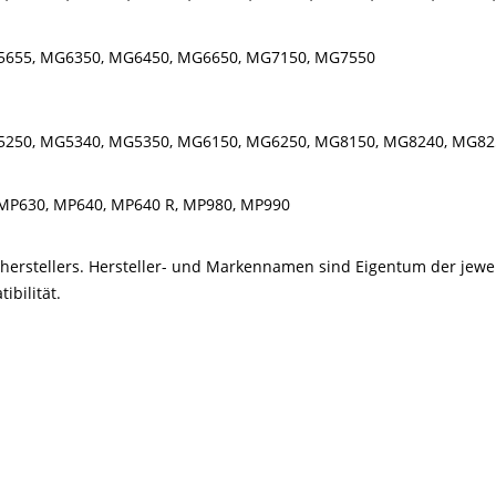
5655, MG6350, MG6450, MG6650, MG7150, MG7550
5250, MG5340, MG5350, MG6150, MG6250, MG8150, MG8240, MG82
MP630, MP640, MP640 R, MP980, MP990
kerherstellers. Hersteller- und Markennamen sind Eigentum der jew
bilität.