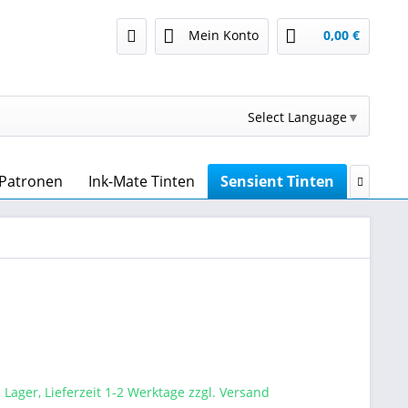
Mein Konto
0,00 €
Select Language
▼
n Patronen
Ink-Mate Tinten
Sensient Tinten
OCP Ti

 Lager, Lieferzeit 1-2 Werktage zzgl. Versand