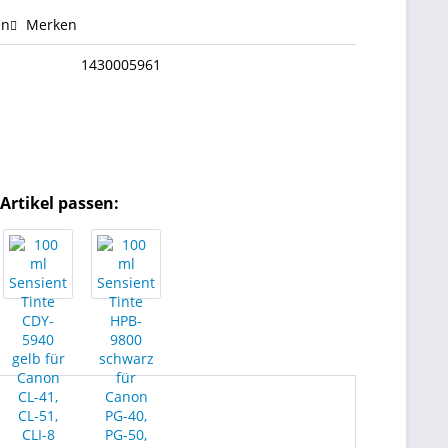
en
Merken
1430005961
Artikel passen: