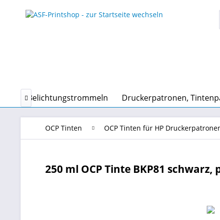
en und Belichtungstrommeln
Druckerpatronen, Tinten

OCP Tinten
OCP Tinten für HP Druckerpatrone
250 ml OCP Tinte BKP81 schwarz, p