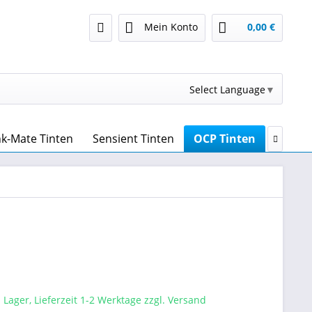
Mein Konto
0,00 €
Select Language
▼
nk-Mate Tinten
Sensient Tinten
OCP Tinten
Druckk

 Lager, Lieferzeit 1-2 Werktage zzgl. Versand