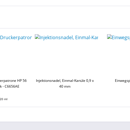
erpatrone HP 56
Injektionsnadel, Einmal-Kanüle 0,9 x
Einwegsp
ck - C6656AE
40 mm
20 ml