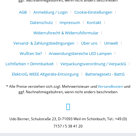
ggf. Nachnahmegebühren, wenn nicht anders beschrieben
AGB
Anmeldung / Login
Cookie-Einstellungen
Datenschutz
Impressum
Kontakt
Widerrufsrecht & Widerrufsformular
Versand- & Zahlungsbedingungen
Über uns
Umwelt
Wußten Sie?
Anwendungsbereiche LED Lampen
Lichtfarben + Dimmbarkeit
Verpackungsverordnung / VerpackG
ElektroG, WEEE Altgeräte-Entsorgung
Batteriegesetz - BattG
* Alle Preise verstehen sich zzgl. Mehrwertsteuer und
Versandkosten
und
ggf. Nachnahmegebühren, wenn nicht anders beschrieben
Udo Berner, Schulstraße 23, D-71093 Weil im Schönbuch, Tel.: +49 (0)
7157 / 5 38 41 20