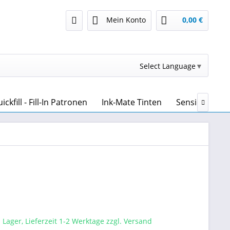
Mein Konto
0,00 €
Select Language
▼
kfill - Fill-In Patronen
Ink-Mate Tinten
Sensient Tint

 Lager, Lieferzeit 1-2 Werktage zzgl. Versand