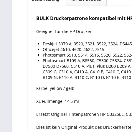
BULK Druckerpatrone kompatibel mit HP
Geeignet für die HP Drucker
Deskjet 3070 A, 3520, 3521, 3522, 3524, D544
Officejet 4610, 4620, 4622, 7515
Photosmart 5510, 5514, 5515, 5520, 5522, 5524
Photosmart B109 A, B8550, C5300 C5324, C537
D7500 D7560, C510 A, Plus, Plus B200 B209 A,
C309 G, C310 A, C410 A, C410 B, C410 C, C410
B109 N, B110 A, B110 C, B110 D, B110 E, B110
Farbe: yellow / gelb
XL Füllmenge: 14,5 ml
Ersetzt Original Tintenpatronen HP CB325EE, CB
Dies ist kein Original Produkt des Druckerhers