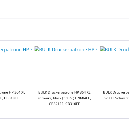
rone HP 364 XL
BULK Druckerpatrone HP 364 XL
BULK Druckerpa
E, CB318EE
schwarz, black (550 S.) CN684EE,
570 XL Schwarz
CB321EE, CB316EE