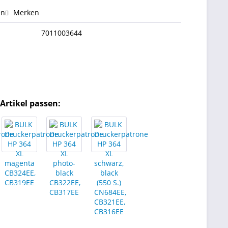
en
Merken
7011003644
Artikel passen: