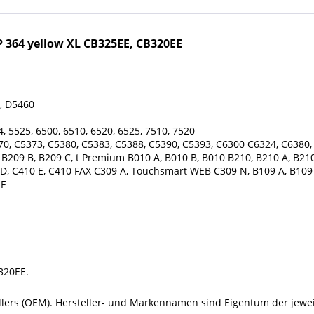
 364 yellow XL CB325EE, CB320EE
5, D5460
, 5525, 6500, 6510, 6520, 6525, 7510, 7520
0, C5373, C5380, C5383, C5388, C5390, C5393, C6300 C6324, C6380,
 B209 B, B209 C, t Premium B010 A, B010 B, B010 B210, B210 A, B210
 D, C410 E, C410 FAX C309 A, Touchsmart WEB C309 N, B109 A, B109 B
 F
320EE.
tellers (OEM). Hersteller- und Markennamen sind Eigentum der jew