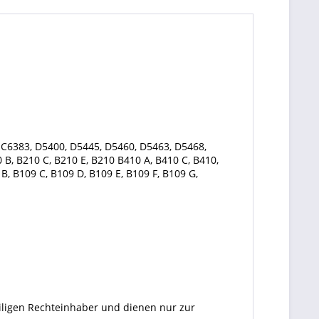
 C6383, D5400, D5445, D5460, D5463, D5468,
 B, B210 C, B210 E, B210 B410 A, B410 C, B410,
, B109 C, B109 D, B109 E, B109 F, B109 G,
eiligen Rechteinhaber und dienen nur zur