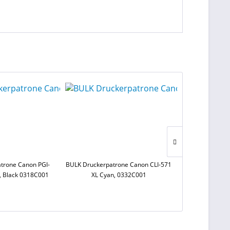
trone Canon PGI-
BULK Druckerpatrone Canon CLI-571
BULK Druckerpa
, Black 0318C001
XL Cyan, 0332C001
XL Magen