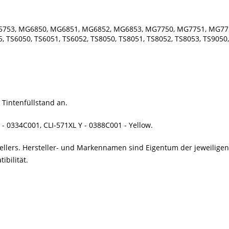
5753, MG6850, MG6851, MG6852, MG6853, MG7750, MG7751, MG77
 TS6050, TS6051, TS6052, TS8050, TS8051, TS8052, TS8053, TS9050
 Tintenfüllstand an.
 - 0334C001, CLI-571XL Y - 0388C001 - Yellow.
stellers. Hersteller- und Markennamen sind Eigentum der jeweilig
bilität.