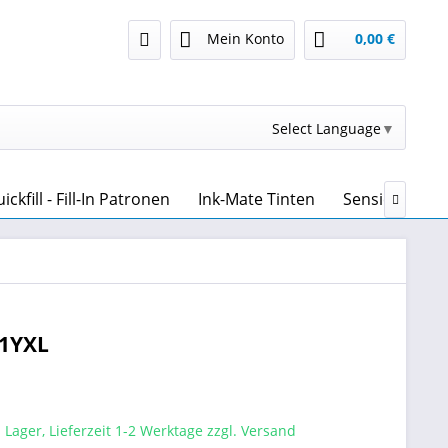
Mein Konto
0,00 €
Select Language
▼
kfill - Fill-In Patronen
Ink-Mate Tinten
Sensient Tint

71YXL
 Lager, Lieferzeit 1-2 Werktage zzgl. Versand