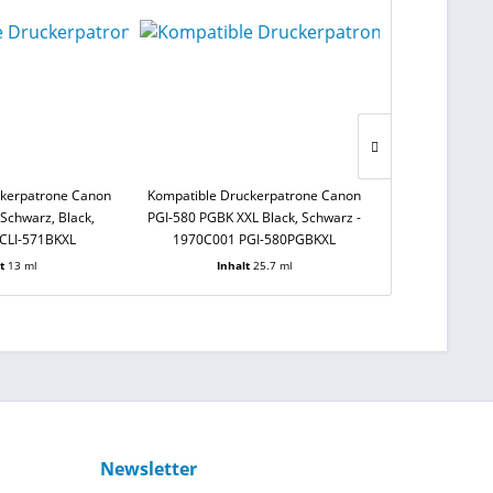
ckerpatrone Canon
Kompatible Druckerpatrone Canon
Kompatible Dr
 Schwarz, Black,
PGI-580 PGBK XXL Black, Schwarz -
CLI-581 M XXL 
CLI-571BKXL
1970C001 PGI-580PGBKXL
CLI
lt
13 ml
Inhalt
25.7 ml
Inha
Newsletter