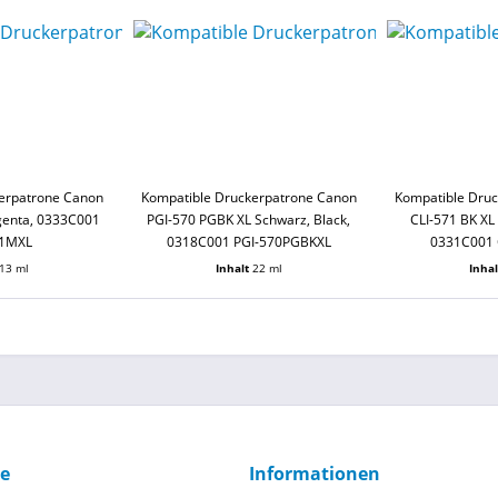
erpatrone Canon
Kompatible Druckerpatrone Canon
Kompatible Dru
genta, 0333C001
PGI-570 PGBK XL Schwarz, Black,
CLI-571 BK XL
71MXL
0318C001 PGI-570PGBKXL
0331C001 
13 ml
Inhalt
22 ml
Inha
ce
Informationen