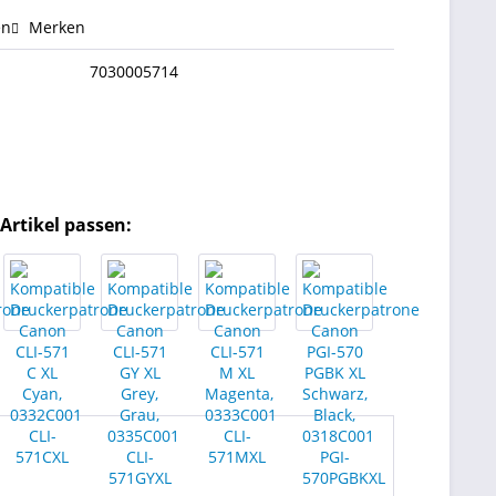
en
Merken
7030005714
Artikel passen: