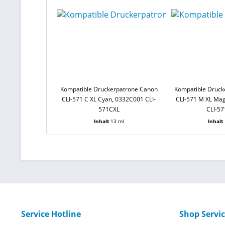
Kompatible Druckerpatrone Canon
Kompatible Druck
CLI-571 C XL Cyan, 0332C001 CLI-
CLI-571 M XL Ma
571CXL
CLI-5
Inhalt
13 ml
Inhalt
Service Hotline
Shop Servi