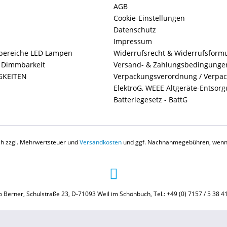
AGB
Cookie-Einstellungen
Datenschutz
Impressum
ereiche LED Lampen
Widerrufsrecht & Widerrufsform
+ Dimmbarkeit
Versand- & Zahlungsbedingunge
GKEITEN
Verpackungsverordnung / Verpa
ElektroG, WEEE Altgeräte-Entsor
Batteriegesetz - BattG
ich zzgl. Mehrwertsteuer und
Versandkosten
und ggf. Nachnahmegebühren, wenn 
 Berner, Schulstraße 23, D-71093 Weil im Schönbuch, Tel.: +49 (0) 7157 / 5 38 4