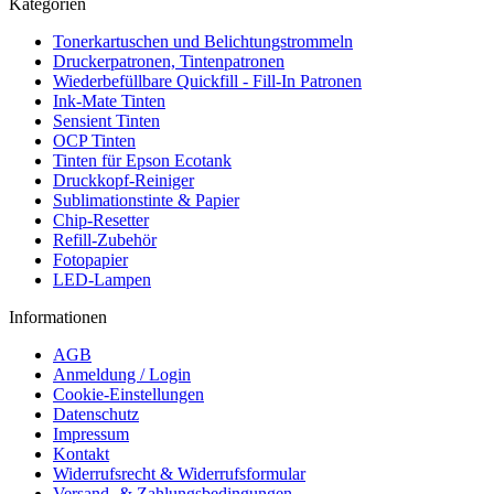
Kategorien
Tonerkartuschen und Belichtungstrommeln
Druckerpatronen, Tintenpatronen
Wiederbefüllbare Quickfill - Fill-In Patronen
Ink-Mate Tinten
Sensient Tinten
OCP Tinten
Tinten für Epson Ecotank
Druckkopf-Reiniger
Sublimationstinte & Papier
Chip-Resetter
Refill-Zubehör
Fotopapier
LED-Lampen
Informationen
AGB
Anmeldung / Login
Cookie-Einstellungen
Datenschutz
Impressum
Kontakt
Widerrufsrecht & Widerrufsformular
Versand- & Zahlungsbedingungen