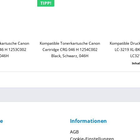
TIPP!
kartusche Canon
Kompatible Tonerkartusche Canon
Kompatible Druc
046 H 1253C002
Cartridge CRG 046 H 1254C002
LC-3219 XL-BK
 046H
Black, Schwarz, 046H
LC32
Inha
ce
Informationen
AGB
Cookie-Einstellungen