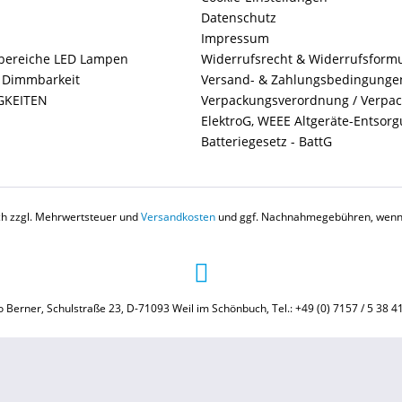
Datenschutz
Impressum
ereiche LED Lampen
Widerrufsrecht & Widerrufsform
+ Dimmbarkeit
Versand- & Zahlungsbedingunge
GKEITEN
Verpackungsverordnung / Verpa
ElektroG, WEEE Altgeräte-Entsor
Batteriegesetz - BattG
ich zzgl. Mehrwertsteuer und
Versandkosten
und ggf. Nachnahmegebühren, wenn 
 Berner, Schulstraße 23, D-71093 Weil im Schönbuch, Tel.: +49 (0) 7157 / 5 38 4