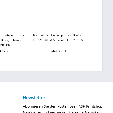
kerpatrone Brother
Kompatible Druckerpatrone Brother
 Black, Schwarz,
LC-3219 XL-M Magenta, LC3219XLM
19XLBK
lt
65 ml
Inhalt
20 ml
Newsletter
Abonnieren Sie den kostenlosen ASF-Printshop
Newsletter und verpassen Sie keine Neuigkeit