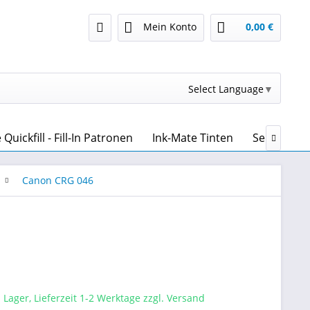
Mein Konto
0,00 €
Select Language
▼
uickfill - Fill-In Patronen
Ink-Mate Tinten
Sensient T

Canon CRG 046
 Lager, Lieferzeit 1-2 Werktage zzgl. Versand