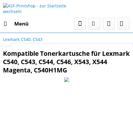
Menü
Lexmark C540, C543
Select Language
▼
Kompatible Tonerkartusche für Lexmark
C540, C543, C544, C546, X543, X544
Magenta, C540H1MG