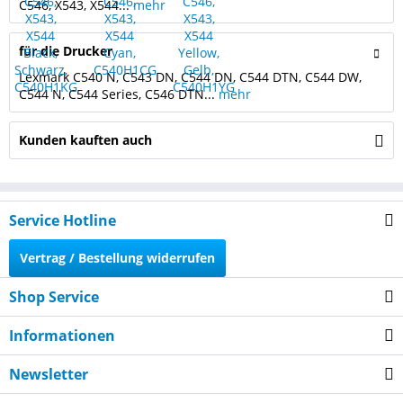
C546, X543, X544...
mehr
für die Drucker
Lexmark C540 N, C543 DN, C544 DN, C544 DTN, C544 DW,
C544 N, C544 Series, C546 DTN...
mehr
Kunden kauften auch
Service Hotline
Vertrag / Bestellung widerrufen
Shop Service
Informationen
Newsletter