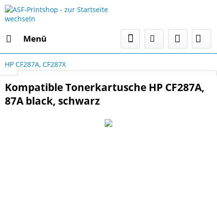
Menü
HP CF287A, CF287X
Select Language
▼
Kompatible Tonerkartusche HP CF287A,
87A black, schwarz