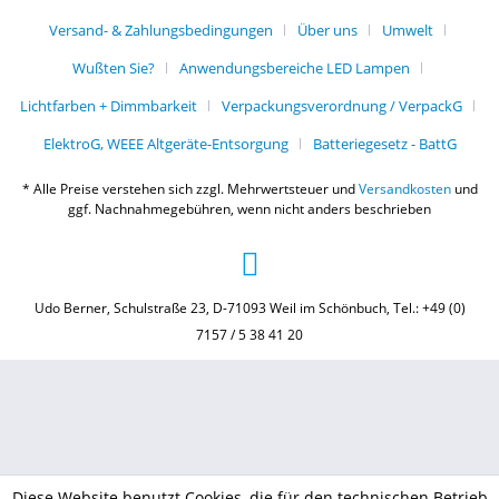
Versand- & Zahlungsbedingungen
Über uns
Umwelt
Wußten Sie?
Anwendungsbereiche LED Lampen
Lichtfarben + Dimmbarkeit
Verpackungsverordnung / VerpackG
ElektroG, WEEE Altgeräte-Entsorgung
Batteriegesetz - BattG
* Alle Preise verstehen sich zzgl. Mehrwertsteuer und
Versandkosten
und
ggf. Nachnahmegebühren, wenn nicht anders beschrieben
Udo Berner, Schulstraße 23, D-71093 Weil im Schönbuch, Tel.: +49 (0)
7157 / 5 38 41 20
Diese Website benutzt Cookies, die für den technischen Betrieb