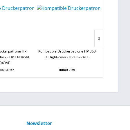
uckerpatrone HP
Kompatible Druckerpatrone HP 363
Kompatible Dru
black - HP CN045AE
XL light-cyan - HP C8774EE
XL magent
N049AE
300 Seiten
Inhalt
9 ml
Inh
Newsletter