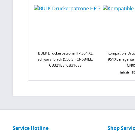
BULK Druckerpatrone HP 364 XL
Kompatible Dru
schwarz, black (550 S.) CN684EE,
951XL magenta 
CB321EE, CB316EE
CN0
Inhalt
150
Service Hotline
Shop Servi