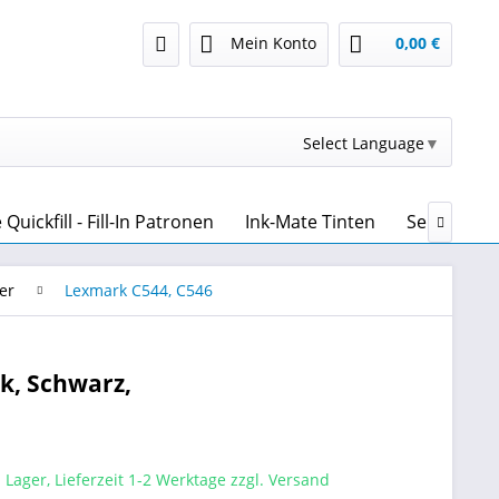
Mein Konto
0,00 €
Select Language
▼
uickfill - Fill-In Patronen
Ink-Mate Tinten
Sensient T

er
Lexmark C544, C546
k, Schwarz,
 Lager, Lieferzeit 1-2 Werktage zzgl. Versand