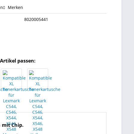
en
Merken
8020005441
Artikel passen:
 mit Chip.