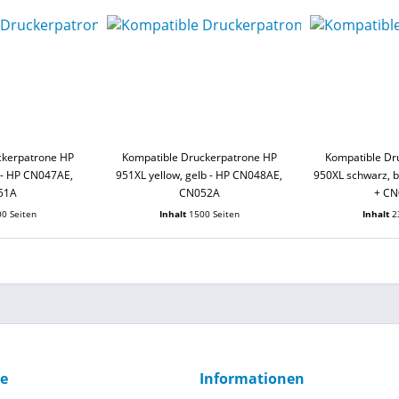
ckerpatrone HP
Kompatible Druckerpatrone HP
Kompatible Dr
- HP CN047AE,
951XL yellow, gelb - HP CN048AE,
950XL schwarz, 
51A
CN052A
+ C
0 Seiten
Inhalt
1500 Seiten
Inhalt
2
ce
Informationen