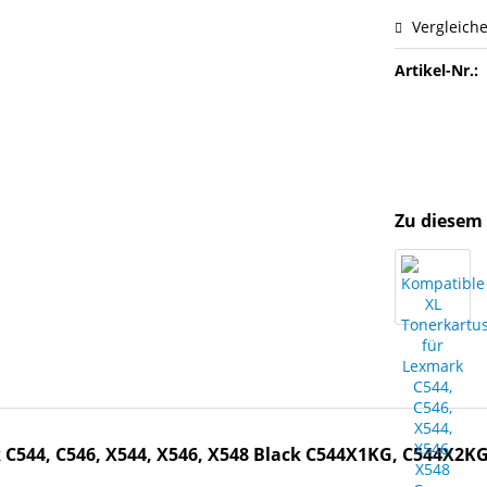
Vergleich
Artikel-Nr.:
Zu diesem 
C544, C546, X544, X546, X548 Black C544X1KG, C544X2KG