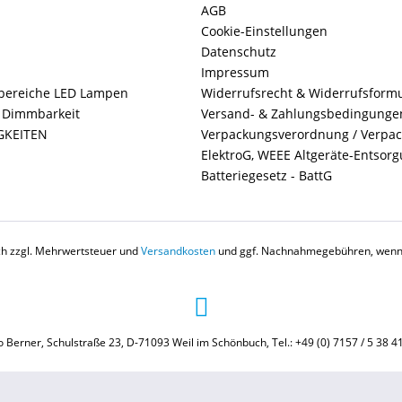
AGB
Cookie-Einstellungen
Datenschutz
Impressum
ereiche LED Lampen
Widerrufsrecht & Widerrufsform
+ Dimmbarkeit
Versand- & Zahlungsbedingunge
GKEITEN
Verpackungsverordnung / Verpa
ElektroG, WEEE Altgeräte-Entsor
Batteriegesetz - BattG
ich zzgl. Mehrwertsteuer und
Versandkosten
und ggf. Nachnahmegebühren, wenn 
 Berner, Schulstraße 23, D-71093 Weil im Schönbuch, Tel.: +49 (0) 7157 / 5 38 4