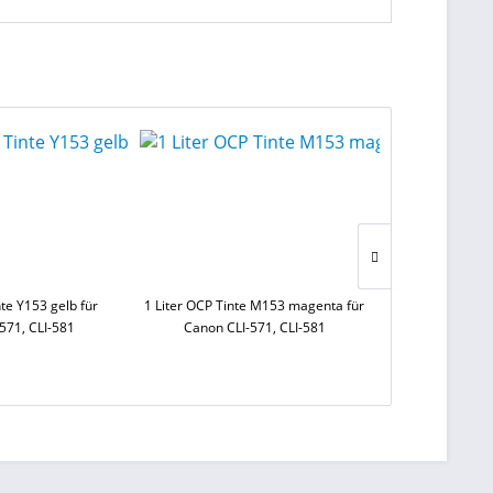
nte Y153 gelb für
1 Liter OCP Tinte M153 magenta für
100 St. Dr
571, CLI-581
Canon CLI-571, CLI-581
Patronenbeut