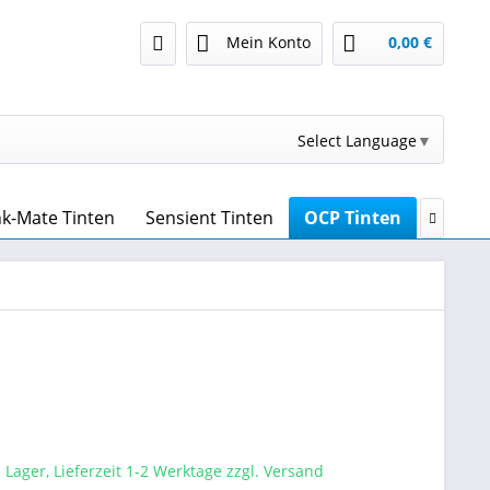
Mein Konto
0,00 €
Select Language
▼
nk-Mate Tinten
Sensient Tinten
OCP Tinten
Druckk

 Lager, Lieferzeit 1-2 Werktage zzgl. Versand