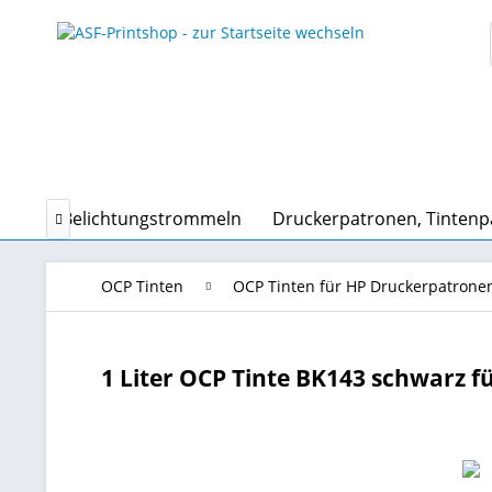
en und Belichtungstrommeln
Druckerpatronen, Tinten

OCP Tinten
OCP Tinten für HP Druckerpatrone
1 Liter OCP Tinte BK143 schwarz f