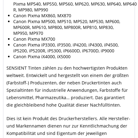
Pixma MP540, MP550, MP560, MP620, MP630, MP640, MP640
R, MP980, MP990
Canon Pixma MX860, MX870
Canon Pixma MP500, MP510, MP520, MP530, MP600,
MP600R, MP610, MP800, MP800R, MP810, MP830,
MP950, MP970
Canon Pixma MX700
Canon Pixma iP3300, iP3500, iP4200, iP4300, iP4500,
iP5200, iP5200R, iP5300, iP6600D, iP6700D, iP9000
Canon Pixma iX4000, iX5000
SENSIENT Tinten zählen zu den hochwertigsten Produkten
weltweit. Entwickelt und hergestellt von einem der größten
(Farbstoff-) Produzenten, der neben Druckertinten auch
Spezialtinten für industrielle Anwendungen, Farbstoffe für
Lebensmittel, Pharmazeutika… produziert. Das garantiert
die gleichbleibend hohe Qualität dieser Nachfülltinten.
Dies ist kein Produkt des Druckerherstellers. Alle Hersteller-
und Markennamen dienen nur zur Kenntlichmachung der
Kompatibilität und sind Eigentum der jeweiligen