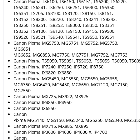
Canon Pixma TS6100, TS6150, TS6151, TS6200, TS6220,
TS6240, TS6241, TS6250, TS6251, TS6300, TS6350,
TS6351, TS705, TS8100, TS8120, TS8150, TS8151,
TS8152, TS8200, TS8220, TS8240, TS8241, TS8242,
TS8250, TS8251, TS8252, TS8300, TS8350, TS8351,
TS8352, TS9100, TS9120, TS9150, TS9155, TS9500,
TS9520, TS9521, TS9540, TS9541, TS9550, TS9551
Canon Pixma MG5750, MG5751, MG5752, MG5753,
MG6851,
MG6852, MG6853, MG7750, MG7751, MG7752, MG7753
Canon Pixma TS5050, TS5051, TS5053, TS5055, TS6050, TS605
Canon Pixma IP7240, IP7250, IP5720, IP8750
Canon Pixma IX6820, IX6850
Canon Pixma MG5450, MG5550, MG5650, MG5655,
MG6350, MG6420, MG6450, MG6650, MG7120, MG7150,
MG7550
Canon Pixma MX725, MX922, MX925
Canon Pixma IP4850, IP4950
Canon Pixma IX6550
Canon
Pixma MG5140, MG5150, MG5240, MG5250, MG5340, MG535
Canon Pixma MX715, MX885, MX895
Canon Pixma IP3600, IP4600, IP4600 X, IP4700
Canon