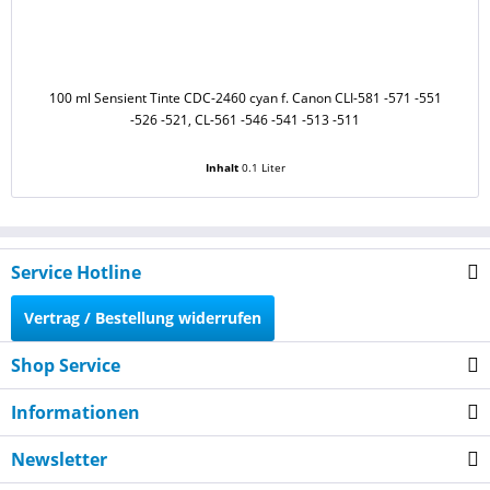
100 ml Sensient Tinte CDC-2460 cyan f. Canon CLI-581 -571 -551
1
-526 -521, CL-561 -546 -541 -513 -511
Inhalt
0.1 Liter
Service Hotline
Vertrag / Bestellung widerrufen
Shop Service
Informationen
Newsletter