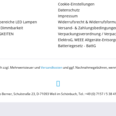
Cookie-Einstellungen
Datenschutz
Impressum
ereiche LED Lampen
Widerrufsrecht & Widerrufsform
+ Dimmbarkeit
Versand- & Zahlungsbedingunge
GKEITEN
Verpackungsverordnung / Verpa
ElektroG, WEEE Altgeräte-Entsor
Batteriegesetz - BattG
ich zzgl. Mehrwertsteuer und
Versandkosten
und ggf. Nachnahmegebühren, wenn 
 Berner, Schulstraße 23, D-71093 Weil im Schönbuch, Tel.: +49 (0) 7157 / 5 38 4