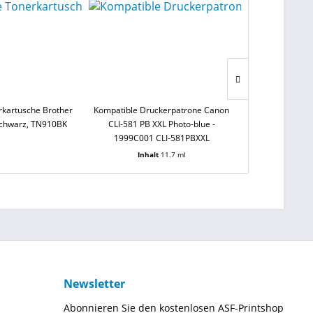
rkartusche Brother
Kompatible Druckerpatrone Canon
Kompatible Dr
Schwarz, TN910BK
CLI-581 PB XXL Photo-blue -
CLI-581 Y XX
1999C001 CLI-581PBXXL
1997C001
Inhalt
11.7 ml
Inha
Newsletter
Abonnieren Sie den kostenlosen ASF-Printshop