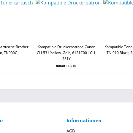
artusche Brother
Kompatible Druckerpatrone Canon
Kompatible Tone
n, TN900C
CLI-531 Yellow, Gelb, 6121C001 CLI-
TN-910 Black, 
531Y
Inhalt
11.5 ml
ce
Informationen
AGB