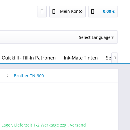
Mein Konto
0,00 €
Select Language
▼
uickfill - Fill-In Patronen
Ink-Mate Tinten
Sensient T

r
Brother TN-900
 Lager, Lieferzeit 1-2 Werktage zzgl. Versand