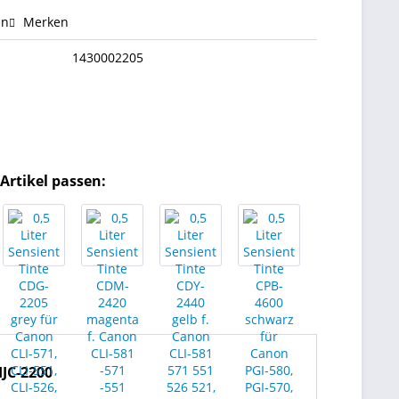
en
Merken
1430002205
Artikel passen:
IJC-2200