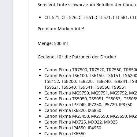
Sensient Tinte schwarz zum Befüllen der Canon
CLI-521, CLI-526, CLI-551, CLI-571, CLI-581, CLI
Premium-Markentinte!
Menge: 500 ml
Geeignet für die Patronen der Drucker
Canon Pixma TR7500, TR7520, TR7550, TR850
Canon Pixma TS6100, TS6150, TS6151, TS6200,
TS8152, TS8200, TS8220, TS8240, TS8241, TS8
TS9521, TS9540, TS9541, TS9550, TS9551
Canon Pixma MG5750, MG5751, MG5752, MG
Canon Pixma TS5050, TS5051, TS5053, TS5055,
Canon Pixma IP7240, IP7250, IP5720, IP8750
Canon Pixma IX6820, IX6850
Canon Pixma MG5450, MG5550, MG5650, MG
Canon Pixma MX725, MX922, MX925
Canon Pixma IP4850, IP4950
Canon Pixma IX6550