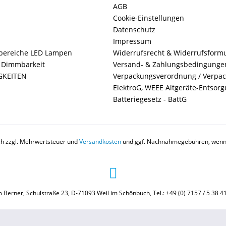
AGB
Cookie-Einstellungen
Datenschutz
Impressum
ereiche LED Lampen
Widerrufsrecht & Widerrufsform
+ Dimmbarkeit
Versand- & Zahlungsbedingunge
GKEITEN
Verpackungsverordnung / Verpa
ElektroG, WEEE Altgeräte-Entsor
Batteriegesetz - BattG
ich zzgl. Mehrwertsteuer und
Versandkosten
und ggf. Nachnahmegebühren, wenn 
 Berner, Schulstraße 23, D-71093 Weil im Schönbuch, Tel.: +49 (0) 7157 / 5 38 4