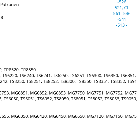
 Patronen
-8
0, TR8520, TR8550
 TS6220, TS6240, TS6241, TS6250, TS6251, TS6300, TS6350, TS6351, 
242, TS8250, TS8251, TS8252, TS8300, TS8350, TS8351, TS8352, TS91
5753, MG6851, MG6852, MG6853, MG7750, MG7751, MG7752, MG77
 TS6050, TS6051, TS6052, TS8050, TS8051, TS8052, TS8053, TS9050
5655, MG6350, MG6420, MG6450, MG6650, MG7120, MG7150, MG75