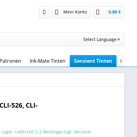
Mein Konto
0,00 €
Select Language
▼
n Patronen
Ink-Mate Tinten
Sensient Tinten
OCP Ti

CLI-526, CLI-
 Lager, Lieferzeit 1-2 Werktage zzgl. Versand