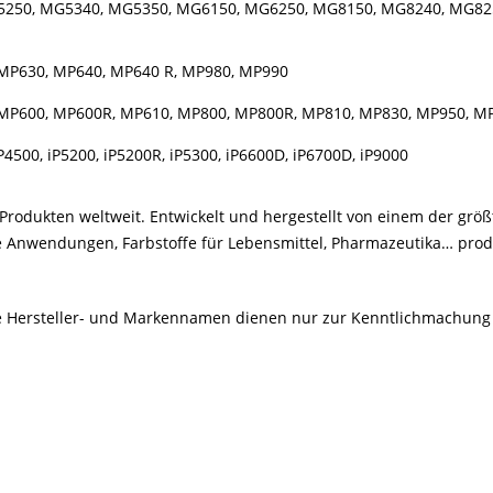
5250, MG5340, MG5350, MG6150, MG6250, MG8150, MG8240, MG82
MP630, MP640, MP640 R, MP980, MP990
MP600, MP600R, MP610, MP800, MP800R, MP810, MP830, MP950, M
P4500, iP5200, iP5200R, iP5300, iP6600D, iP6700D, iP9000
rodukten weltweit. Entwickelt und hergestellt von einem der größ
le Anwendungen, Farbstoffe für Lebensmittel, Pharmazeutika… produ
Alle Hersteller- und Markennamen dienen nur zur Kenntlichmachung