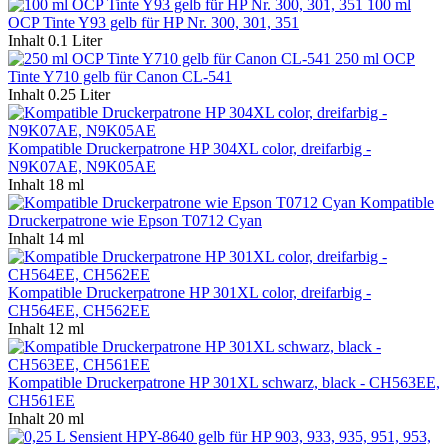
100 ml
OCP Tinte Y93 gelb für HP Nr. 300, 301, 351
Inhalt
0.1 Liter
250 ml OCP
Tinte Y710 gelb für Canon CL-541
Inhalt
0.25 Liter
Kompatible Druckerpatrone HP 304XL color, dreifarbig -
N9K07AE, N9K05AE
Inhalt
18 ml
Kompatible
Druckerpatrone wie Epson T0712 Cyan
Inhalt
14 ml
Kompatible Druckerpatrone HP 301XL color, dreifarbig -
CH564EE, CH562EE
Inhalt
12 ml
Kompatible Druckerpatrone HP 301XL schwarz, black - CH563EE,
CH561EE
Inhalt
20 ml