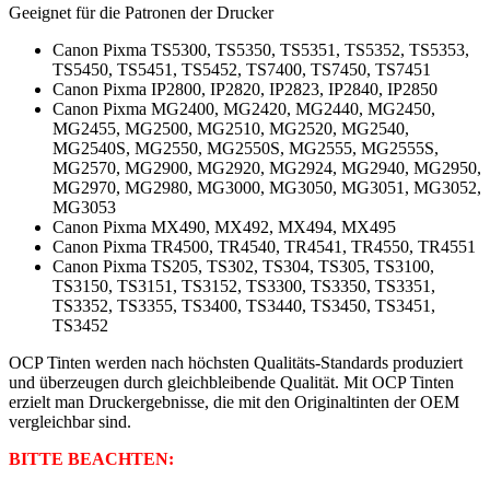
Geeignet für die Patronen der Drucker
Canon Pixma TS5300, TS5350, TS5351, TS5352, TS5353,
TS5450, TS5451, TS5452, TS7400, TS7450, TS7451
Canon Pixma IP2800, IP2820, IP2823, IP2840, IP2850
Canon Pixma MG2400, MG2420, MG2440, MG2450,
MG2455, MG2500, MG2510, MG2520, MG2540,
MG2540S, MG2550, MG2550S, MG2555, MG2555S,
MG2570, MG2900, MG2920, MG2924, MG2940, MG2950,
MG2970, MG2980, MG3000, MG3050, MG3051, MG3052,
MG3053
Canon Pixma MX490, MX492, MX494, MX495
Canon Pixma TR4500, TR4540, TR4541, TR4550, TR4551
Canon Pixma TS205, TS302, TS304, TS305, TS3100,
TS3150, TS3151, TS3152, TS3300, TS3350, TS3351,
TS3352, TS3355, TS3400, TS3440, TS3450, TS3451,
TS3452
OCP Tinten
werden nach höchsten Qualitäts-Standards
produziert
und
überzeugen durch gleichbleibende Qualität. Mit OCP Tinten
erzielt man Druckergebnisse, die mit den Originaltinten der OEM
vergleichbar sind.
BITTE BEACHTEN: