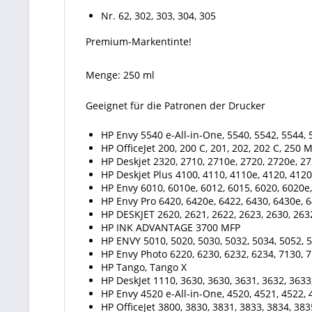
Nr. 62, 302, 303, 304, 305
Premium-Markentinte!
Menge: 250 ml
Geeignet für die Patronen der Drucker
HP Envy 5540 e-All-in-One, 5540, 5542, 5544, 5
HP OfficeJet 200, 200 C, 201, 202, 202 C, 250 
HP Deskjet 2320, 2710, 2710e, 2720, 2720e, 27
HP Deskjet Plus 4100, 4110, 4110e, 4120, 4120
HP Envy 6010, 6010e, 6012, 6015, 6020, 6020e,
HP Envy Pro 6420, 6420e, 6422, 6430, 6430e, 6
HP DESKJET 2620, 2621, 2622, 2623, 2630, 2632
HP INK ADVANTAGE 3700 MFP
HP ENVY 5010, 5020, 5030, 5032, 5034, 5052,
HP Envy Photo 6220, 6230, 6232, 6234, 7130, 7
HP Tango, Tango X
HP DeskJet 1110, 3630, 3630, 3631, 3632, 3633
HP Envy 4520 e-All-in-One, 4520, 4521, 4522, 
HP OfficeJet 3800, 3830, 3831, 3833, 3834, 383