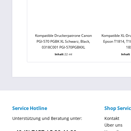
Kompatible Druckerpatrone Canon
Kompatible XL-Dr
PGI-570 PGBK XL Schwarz, Black,
Epson T1814, T18
0318C001 PGI-570PGBKXL
18
Inhalt
22 ml
Inhalt
Service Hotline
Shop Servi
Unterstützung und Beratung unter:
Kontakt
Über uns