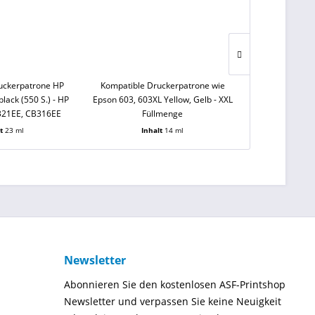
uckerpatrone HP
Kompatible Druckerpatrone wie
Kompatible D
lack (550 S.) - HP
Epson 603, 603XL Yellow, Gelb - XXL
Epson 603, 60
321EE, CB316EE
Füllmenge
Fü
lt
23 ml
Inhalt
14 ml
Inh
Newsletter
Abonnieren Sie den kostenlosen ASF-Printshop
Newsletter und verpassen Sie keine Neuigkeit