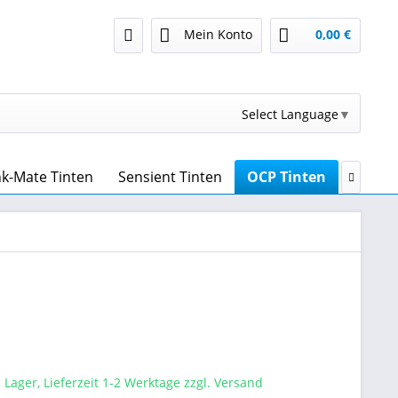
Mein Konto
0,00 €
Select Language
▼
nk-Mate Tinten
Sensient Tinten
OCP Tinten
Druckk

 Lager, Lieferzeit 1-2 Werktage zzgl. Versand