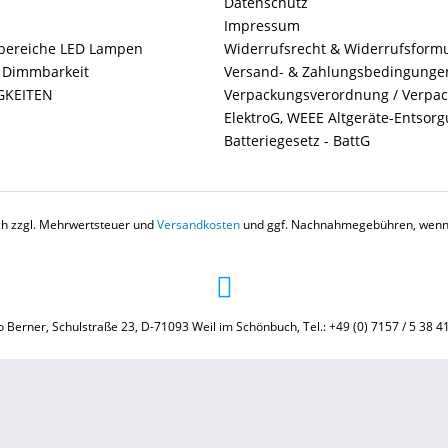
Datenschutz
Impressum
ereiche LED Lampen
Widerrufsrecht & Widerrufsform
+ Dimmbarkeit
Versand- & Zahlungsbedingunge
GKEITEN
Verpackungsverordnung / Verpa
ElektroG, WEEE Altgeräte-Entsor
Batteriegesetz - BattG
ich zzgl. Mehrwertsteuer und
Versandkosten
und ggf. Nachnahmegebühren, wenn 
 Berner, Schulstraße 23, D-71093 Weil im Schönbuch, Tel.: +49 (0) 7157 / 5 38 4