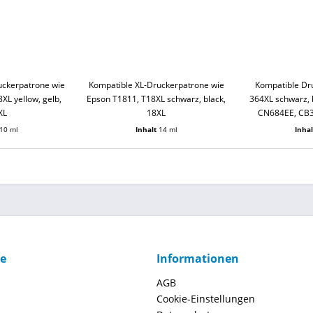
uckerpatrone wie
Kompatible XL-Druckerpatrone wie
Kompatible Dr
XL yellow, gelb,
Epson T1811, T18XL schwarz, black,
364XL schwarz, b
XL
18XL
CN684EE, CB
10 ml
Inhalt
14 ml
Inha
ce
Informationen
AGB
Cookie-Einstellungen