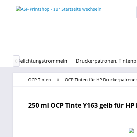
en und Belichtungstrommeln
Druckerpatronen, Tinten

OCP Tinten
OCP Tinten für HP Druckerpatrone
250 ml OCP Tinte Y163 gelb für HP N