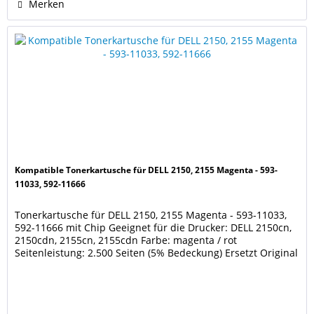
Merken
Kompatible Tonerkartusche für DELL 2150, 2155 Magenta - 593-
11033, 592-11666
Tonerkartusche für DELL 2150, 2155 Magenta - 593-11033,
592-11666 mit Chip Geeignet für die Drucker: DELL 2150cn,
2150cdn, 2155cn, 2155cdn Farbe: magenta / rot
Seitenleistung: 2.500 Seiten (5% Bedeckung) Ersetzt Original
Toner DELL 593-11033, 592-11666, 2Y3CM, 8WNV5 Unsere
Tonerkartuschen werden nach DIN/ISO 9001 und / oder
14001 produziert. Diese Kartusche ist keine...