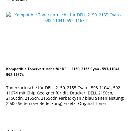
Kompatible Tonerkartusche für DELL 2150, 2155 Cyan - 593-11041,
592-11674
Tonerkartusche für DELL 2150, 2155 Cyan - 593-11041, 592-
11674 mit Chip Geeignet für die Drucker: DELL 2150cn,
2150cdn, 2155cn, 2155cdn Farbe: cyan / blau Seitenleistung:
2.500 Seiten (5% Bedeckung) Ersetzt Original Toner
DELL 593-11041, 592-11674, THKJ8, 769T5 Unsere
Tonerkartuschen werden nach DIN/ISO 9001 und / oder
14001 produziert. Diese Kartusche ist keine...