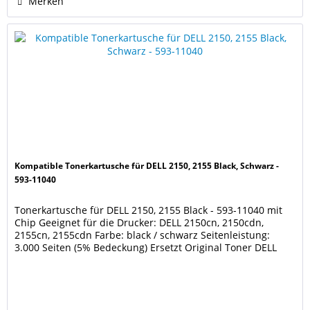
Merken
Kompatible Tonerkartusche für DELL 2150, 2155 Black, Schwarz -
593-11040
Tonerkartusche für DELL 2150, 2155 Black - 593-11040 mit
Chip Geeignet für die Drucker: DELL 2150cn, 2150cdn,
2155cn, 2155cdn Farbe: black / schwarz Seitenleistung:
3.000 Seiten (5% Bedeckung) Ersetzt Original Toner DELL
593-11040, MY5TJ, N51XP Unsere Tonerkartuschen werden
nach DIN/ISO 9001 und / oder 14001 produziert. Diese
Kartusche ist keine Originalkartusche des...