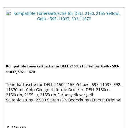
Kompatible Tonerkartusche für DELL 2150, 2155 Yellow, Gelb - 593-
11037, 592-11670
Tonerkartusche für DELL 2150, 2155 Yellow - 593-11037, 592-
11670 mit Chip Geeignet für die Drucker: DELL 2150cn,
2150cdn, 2155cn, 2155cdn Farbe: yellow / gelb
Seitenleistung: 2.500 Seiten (5% Bedeckung) Ersetzt Original
Toner DELL 593-11037, 592-11670, 9X54J, NPDXG Unsere
Tonerkartuschen werden nach DIN/ISO 9001 und / oder
14001 produziert. Diese Kartusche ist keine...
Merken