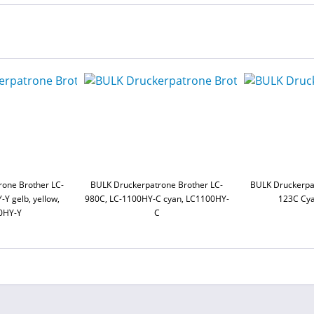
one Brother LC-
BULK Druckerpatrone Brother LC-
BULK Druckerpa
Y gelb, yellow,
980C, LC-1100HY-C cyan, LC1100HY-
123C Cy
0HY-Y
C