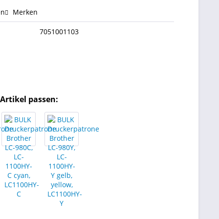
en
Merken
7051001103
Artikel passen: