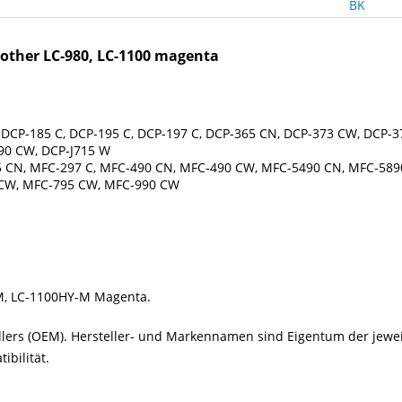
other LC-980, LC-1100 magenta
, DCP-185 C, DCP-195 C, DCP-197 C, DCP-365 CN, DCP-373 CW, DCP-3
90 CW, DCP-J715 W
5 CN, MFC-297 C, MFC-490 CN, MFC-490 CW, MFC-5490 CN, MFC-58
CW, MFC-795 CW, MFC-990 CW
0M, LC-1100HY-M Magenta.
tellers (OEM). Hersteller- und Markennamen sind Eigentum der jew
bilität.