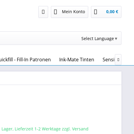
Mein Konto
0,00 €
Select Language
▼
kfill - Fill-In Patronen
Ink-Mate Tinten
Sensient Tint

 Lager, Lieferzeit 1-2 Werktage zzgl. Versand