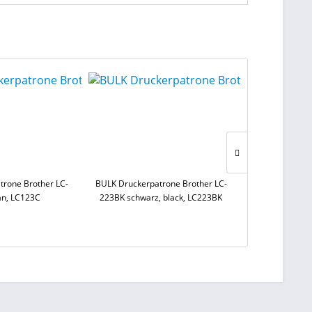
trone Brother LC-
BULK Druckerpatrone Brother LC-
BULK Drucker
an, LC123C
223BK schwarz, black, LC223BK
schwarz, black
CB321E